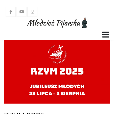
GŁÓWNA
SMP
PYM
KAP
TEATRY
LSO