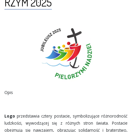
RZYM 2025
INNE
GALERIA
RUCH CALASANZ
Opis
Logo
przedstawia cztery postacie, symbolizujące różnorodność
ludzkości, wywodzącej się z różnych stron świata. Postacie
obejmują się nawzajem, obrazując solidarność i braterstwo,