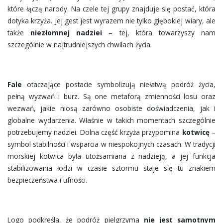
które łączą narody. Na czele tej grupy znajduje się postać, która
dotyka krzyża. Jej gest jest wyrazem nie tylko głębokiej wiary, ale
także
niezłomnej nadziei
– tej, która towarzyszy nam
szczególnie w najtrudniejszych chwilach życia.
Fale
otaczające postacie symbolizują niełatwą podróż życia,
pełną wyzwań i burz. Są one metaforą zmienności losu oraz
wezwań, jakie niosą zarówno osobiste doświadczenia, jak i
globalne wydarzenia. Właśnie w takich momentach szczególnie
potrzebujemy nadziei. Dolna część krzyża przypomina
kotwicę
–
symbol stabilności i wsparcia w niespokojnych czasach. W tradycji
morskiej kotwica była utożsamiana z nadzieją, a jej funkcja
stabilizowania łodzi w czasie sztormu staje się tu znakiem
bezpieczeństwa i ufności.
Logo podkreśla, że podróż pielgrzyma
nie jest samotnym