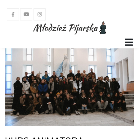
GŁÓWNA
SMP
PYM
KAP
TEATRY
LSO