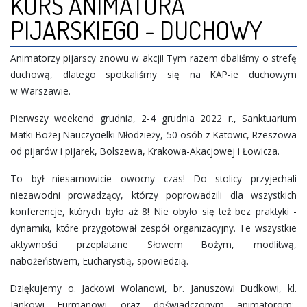
KURS ANIMATORA
INNE
PIJARSKIEGO - DUCHOWY
GALERIA
Animatorzy pijarscy znowu w akcji! Tym razem dbaliśmy o strefę
duchową, dlatego spotkaliśmy się na KAP-ie duchowym
RUCH CALASANZ
w Warszawie.
Pierwszy weekend grudnia, 2-4 grudnia 2022 r., Sanktuarium
Matki Bożej Nauczycielki Młodzieży, 50 osób z Katowic, Rzeszowa
od pijarów i pijarek, Bolszewa, Krakowa-Akacjowej i Łowicza.
To był niesamowicie owocny czas! Do stolicy przyjechali
niezawodni prowadzący, którzy poprowadzili dla wszystkich
konferencje, których było aż 8! Nie obyło się też bez praktyki -
dynamiki, które przygotował zespół organizacyjny. Te wszystkie
aktywności przeplatane Słowem Bożym, modlitwą,
nabożeństwem, Eucharystią, spowiedzią.
Dziękujemy o. Jackowi Wolanowi, br. Januszowi Dudkowi, kl.
Jankowi Furmanowi oraz doświadczonym animatorom: