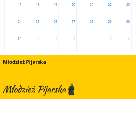
INNE
17
18
19
20
21
22
23
GALERIA
24
25
26
27
28
29
30
RUCH CALASANZ
31
1
2
3
4
5
6
Młodzież Pijarska